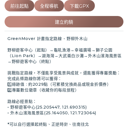
前往起點
全程導航
下載GPX
建立約騎
GreenMover 計畫指定路線 - 野柳外木山

野柳遊客中心（起點）→龜吼漁港→幸福廣場→獅子公園
（Lion Park）→湖海灣→大武崙白沙灘→外木山濱海風景區
→野柳遊客中心（終點）

挑戰指定路線，不僅能享受風景與成就，還能獲得專屬獎勵：

完成此條路線你將可以獲得：

1️⃣綠跡值 : 約2029點（可累積兌換商品或現金折價券）

2️⃣專屬數位徽章（收藏你的每段旅程）

路線必經景點：

• 野柳遊客中心(25.205447, 121.690315)

• 外木山濱海風景區(25.164050, 121.723064)

*可以自行選擇起終點、正逆時針、往南往北
