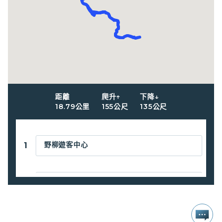
距離
爬升↑
下降↓
18.79
公里
155
公尺
135
公尺
野柳遊客中心
1
龜吼漁港
2
幸福廣場
3