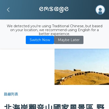
We detected you're using Traditional Chinese, but based
on your location, we recommend using English for a
better experience.
Switch Now
Maybe Later
路線列表
北海岸觀音山國家風景區 野