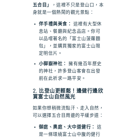
五合目」
，這裡不只是登山口，本
身就是一個熱鬧的觀光景點：
伴手禮與美食：
這裡有大型休
息站、餐廳與紀念品店。你可
以品嚐著名的「富士山菠蘿麵
包」，並購買獨家的富士山限
定明信片。
小御嶽神社：
擁有幾百年歷史
的神社，許多登山客會在出發
前在此祈求一路平安。
2. 比登山更輕鬆！邊健行邊欣
賞富士山自然風光
如果你想稍微流點汗、走入自然，
可以選擇五合目周邊的平緩步道：
御庭、奧庭、大中道健行：
這
是一條環繞富士山中腹的健行