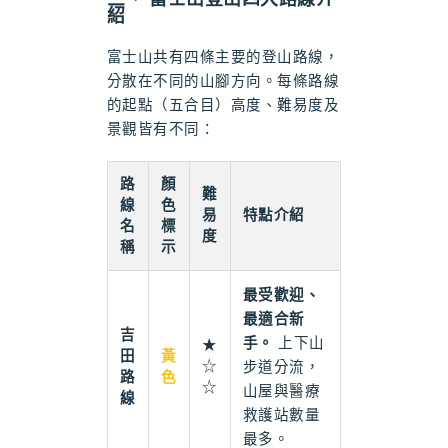
紹
富士山共有四條主要的登山路線，
分散在不同的山腳方向。每條路線
的起點（五合目）高度、難易度及
景觀皆有不同：
路
顏
難
線
色
易
特點介紹
名
標
度
稱
示
最受歡迎、
最適合新
吉
手。
上下山
★
田
黃
☆
步道分流，
路
色
☆
山屋與醫療
線
救護站數量
最多。