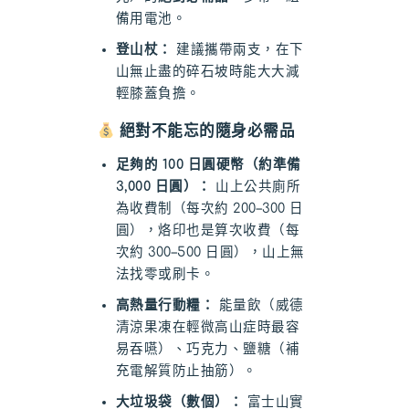
備用電池。
登山杖：
建議攜帶兩支，在下
山無止盡的碎石坡時能大大減
輕膝蓋負擔。
絕對不能忘的隨身必需品
足夠的 100 日圓硬幣（約準備
3,000 日圓）：
山上公共廁所
為收費制（每次約 200–300 日
圓），烙印也是算次收費（每
次約 300–500 日圓），山上無
法找零或刷卡。
高熱量行動糧：
能量飲（威德
清涼果凍在輕微高山症時最容
易吞嚥）、巧克力、鹽糖（補
充電解質防止抽筋）。
大垃圾袋（數個）：
富士山實