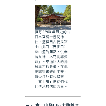
擁有 1,900 年歷史的北
口本宮富士淺間神
社，這裡自古便是富
士山北口（吉田口）
登山道的起點，供奉
著女神「木花開耶姬
命」。穿過巨大的鳥
居與古杉參道，在此
虔誠祈求登山平安，
感受江戶時代以來
「富士講」信徒們代
代傳承的信仰力量。
三、 富士山登山四大路線介