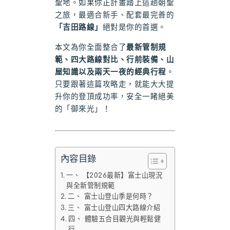
聖地。如果你正計畫踏上這趟朝聖
之旅，最適合新手、配套最完善的
「吉田路線」
絕對是你的首選。
本文為你全面整合了
最新管制規
範、四大路線對比、行前裝備、山
屋知識以及兩天一夜的經典行程
。
只要跟著這篇攻略走，就能大大提
升你的登頂成功率，安全一睹絕美
的「御來光」！
內容目錄
一、 【2026最新】富士山現況
與全新管制規範
二、 富士山登山季是何時？
三、 富士山登山四大路線介紹
四、 體驗五合目觀光與輕鬆健
行