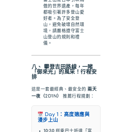
傲的世界遺產，每年
都吸引著許多登山愛
好者。為了安全登
山，避免破壞自然環
境，請嚴格遵守富士
山登山的規則和禮
儀。
八、 攀登吉田路線，一睹
「御來光」的風采！行程安
排
這是一套最經典、最安全的
兩天
一夜（2D1N）
推薦行程規劃：
Day 1：高度適應與
漫步上山
10:30
搭乘巴士抵達「富