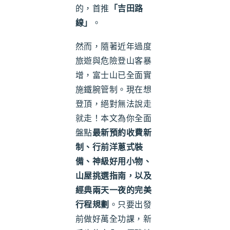
的，首推
「吉田路
線」
。
然而，隨著近年過度
旅遊與危險登山客暴
增，富士山已全面實
施鐵腕管制。現在想
登頂，絕對無法說走
就走！本文為你全面
盤點
最新預約收費新
制、行前洋蔥式裝
備、神級好用小物、
山屋挑選指南，以及
經典兩天一夜的完美
行程規劃
。只要出發
前做好萬全功課，新