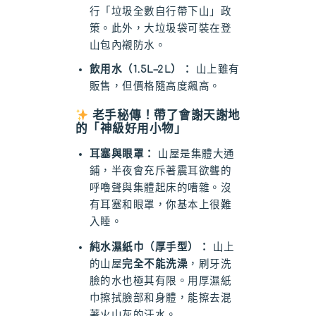
行「垃圾全數自行帶下山」政
策。此外，大垃圾袋可裝在登
山包內襯防水。
飲用水（1.5L–2L）：
山上雖有
販售，但價格隨高度飆高。
老手秘傳！帶了會謝天謝地
的「神級好用小物」
耳塞與眼罩：
山屋是集體大通
鋪，半夜會充斥著震耳欲聾的
呼嚕聲與集體起床的嘈雜。沒
有耳塞和眼罩，你基本上很難
入睡。
純水濕紙巾（厚手型）：
山上
的山屋
完全不能洗澡
，刷牙洗
臉的水也極其有限。用厚濕紙
巾擦拭臉部和身體，能擦去混
著火山灰的汗水。