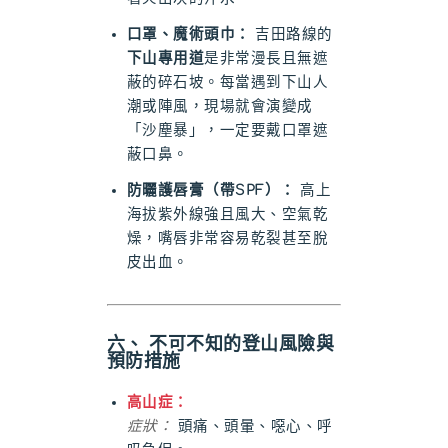
口罩、魔術頭巾：
吉田路線的
下山專用道
是非常漫長且無遮
蔽的碎石坡。每當遇到下山人
潮或陣風，現場就會演變成
「沙塵暴」，一定要戴口罩遮
蔽口鼻。
防曬護唇膏（帶SPF）：
高上
海拔紫外線強且風大、空氣乾
燥，嘴唇非常容易乾裂甚至脫
皮出血。
六、 不可不知的登山風險與
預防措施
高山症：
症狀：
頭痛、頭暈、噁心、呼