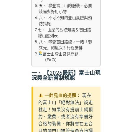
五、 攀登富士山的服裝、必要
裝備與好用小物
六、 不可不知的登山風險與預
防措施
七、 山屋的基礎知識＆吉田路
線山屋列表
八、 攀登吉田路線，一睹「御
來光」的風采！行程安排
富士山登山常見問題
（FAQ）
一、 【2026最新】富士山現
況與全新管制規範
一針見血的提醒：
現在
的富士山「絕對無法」說走
就走！如果沒有提前上網預
約、繳費，或者沒有準備好
合格的裝備，你將會在五合
目的閘門口被管理員直接攔