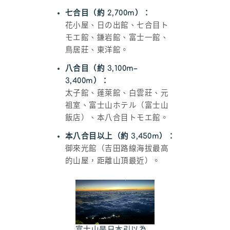
七合目（約 2,700m）：
花小屋、日の出館、七合目ト
モエ館、鎌岩館、富士一館、
鳥居莊、東洋館。
八合目（約 3,100m–
3,400m）：
太子館、蓬萊館、白雲莊、元
祖室、富士山ホテル（富士山
飯店）、本八合目トモエ館。
本八合目以上（約 3,450m）：
御來光館（吉田路線海拔最高
的山屋，距離山頂最近）。
富士山是日本引以為