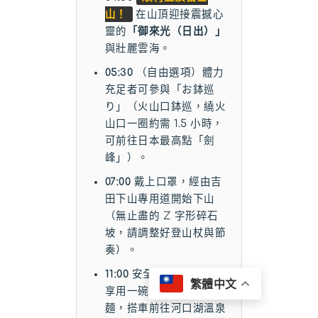
山！
在山頂迎接震撼心
靈的
「御來光（日出）」
與壯麗雲海。
05:30
（自由選項）體力
充足者可參與「お鉢巡
り」（火山口鉢巡，繞火
山口一圈約需 1.5 小時，
可前往日本最高點「劍
峰」）。
07:00
戴上口罩，經由吉
田下山專用道開始下山
（無止盡的 Z 字形碎石
坡，請調整好登山杖與節
奏）。
11:00
安全返回五合目。
繁體中文
享用一碗熱騰騰的烏龍
麵，搭車前往河口湖溫泉