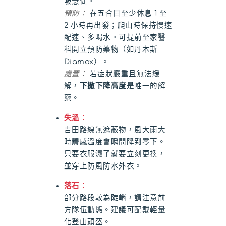
吸急促。
預防：
在五合目至少休息 1 至
2 小時再出發；爬山時保持慢速
配速、多喝水。可提前至家醫
科開立預防藥物（如丹木斯
Diamox）。
處置：
若症狀嚴重且無法緩
解，
下撤下降高度
是唯一的解
藥。
失溫：
吉田路線無遮蔽物，風大雨大
時體感溫度會瞬間降到零下。
只要衣服濕了就要立刻更換，
並穿上防風防水外衣。
落石：
部分路段較為陡峭，請注意前
方隊伍動態。建議可配戴輕量
化登山頭盔。