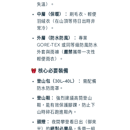
失溫）。
中層（保暖）：
刷毛衣、輕便
羽絨衣（在山頂等待日出時非
常冷）。
外層（防水防風）：
專業
GORE-TEX 或同等級防風防水
外套與雨褲（
嚴禁
攜帶一次性
輕便雨衣）。
核心必要裝備
登山包（30L–40L）：
需配備
防水防雨罩。
登山鞋：
強烈建議高筒登山
鞋，能有效保護腳踝，防止下
山時碎石跑進鞋內。
頭燈：
夜間攀登看日出（御來
光）的
絕對必需品
，多帶一組