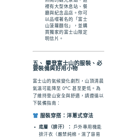
熱鬧的觀光景點，這
裡有大型休息站、餐
廳與紀念品店。你可
以品嚐著名的「富士
山菠蘿麵包」，並購
買獨家的富士山限定
明信片。
五、 攀登富士山的服裝、必
要裝備與好用小物
富士山的氣候變化劇烈，山頂清晨
氣溫可能降至 0°C 甚至更低。為
了維持登山安全與舒適，請遵循以
下裝備指南：
服裝穿搭：洋蔥式穿法
底層（排汗）：
戶外專用機能
排汗衣（嚴禁純棉，濕了容易