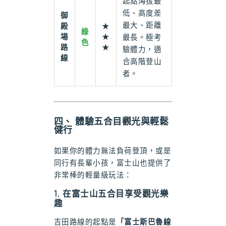
起點海拔最
低、高度差
御
最大、距離
殿
★
綠
場
★
最長。極考
色
路
★
驗體力，適
線
合高階登山
者。
四、 體驗五合目觀光與輕鬆
健行
如果你的體力無法負荷登頂，或是
同行有長輩小孩，富士山也提供了
非常棒的輕量級玩法：
1. 在富士山五合目享受觀光樂
趣
吉田路線的起點是
「富士斯巴魯線