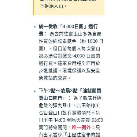
下拒絕入山。
統一徵收「4,000日圓」通行
費：
過去前往富士山多為自願
性質的維護奉獻金（約 1,000 日
圓），但目前每個人每次登山
都必須強制繳交 4,000 日圓的
通行費。這筆費用將全面用於
步道維護、環境保護以及安全
急救站的營運。
下午2點～凌晨3點「強制關閉
登山口閘門」：
為了徹底杜絕
危險的彈丸登山，吉田路線五
合目登山口設有實體閘門。每
日下午 14:00 至隔天凌晨 03:00
閘門將會關閉。
唯一例外：
只
有出示當晚「山屋住宿預約證