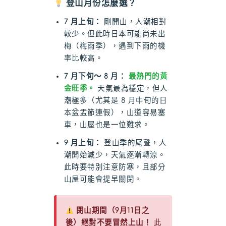
登山月份怎麼選？
7 月上旬：
剛開山，人潮相對
較少。但此時日本可能尚未出
梅（梅雨季），遇到下雨的機
率比較高。
7 月下旬～ 8 月：
最熱門的黃
金旺季。
天氣最為穩定，但人
潮極多（尤其是 8 月中旬的日
本盆盂節連假），山道容易塞
車，山屋也是一位難求。
9 月上旬：
登山季的尾聲，人
潮開始減少，天氣逐漸轉涼。
此時要特別注意防寒，且部分
山屋可能會提早關閉。
閉山期間（9月11日之
後）絕對不要冒然上山！
此