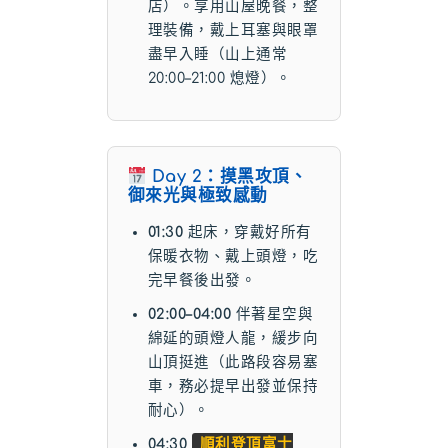
店）。享用山屋晚餐，整
理裝備，戴上耳塞與眼罩
盡早入睡（山上通常
20:00–21:00 熄燈）。
Day 2：摸黑攻頂、
御來光與極致感動
01:30
起床，穿戴好所有
保暖衣物、戴上頭燈，吃
完早餐後出發。
02:00–04:00
伴著星空與
綿延的頭燈人龍，緩步向
山頂挺進（此路段容易塞
車，務必提早出發並保持
耐心）。
04:30
順利登頂富士