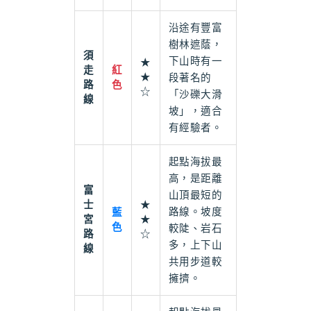
沿途有豐富
樹林遮蔭，
須
下山時有一
★
走
紅
★
段著名的
路
色
☆
「沙礫大滑
線
坡」，適合
有經驗者。
起點海拔最
高，是距離
富
山頂最短的
士
★
路線。坡度
藍
宮
★
色
較陡、岩石
路
☆
多，上下山
線
共用步道較
擁擠。