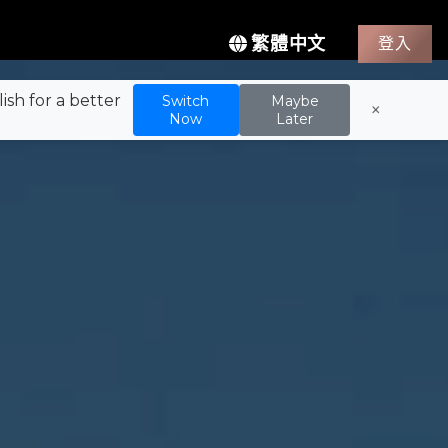
繁體中文
登入
sh for a better
Switch
Maybe
×
Now
Later