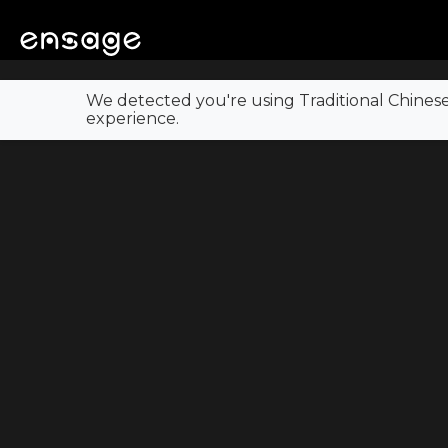
We detected you're using Traditional Chines
experience.